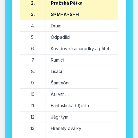
2.
Pražská Pětka
543
3.
S*M*A*S*H
577
4.
Druidi
547
5.
Odpadlíci
478
6.
Kovidové kamarádky a přítel
468
7.
Rumíci
481
8.
Lišáci
383
9.
Šampióni
421
10.
Asi vítr …
443
11.
Fantastická (J)elita
459
12.
Jágr tým
464
13.
Hranatý oválky
320