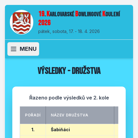
19
K
B
K
.
arlovarské
owlingové
oulení
2026
pátek, sobota, 17. - 18. 4. 2026
MENU
Výsledky - družstva
Řazeno podle výsledků ve 2. kole
1.
POŘADÍ
NÁZEV DRUŽSTVA
KOLO
1.
Šabiňáci
582