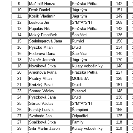
9.
Maštalíř Honza
Pražská Pětka
142
10.
Denk Daniel
Jágr tým
151
11.
Kosík Vladimír
Jágr tým
149
12.
Leskota Jiří
S*M*A*S*H
169
13.
Pupakis Nik
Pražská Pětka
143
14.
Mokrý František
Šabiňáci
136
15.
Steiningerová Jana
Rumíci
156
16.
Pyszko Milan
Druidi
134
16.
Fodorová Dana
Šabiňáci
140
18.
Vokněr Jaromír
Jágr tým
170
18.
Nováková Jitka
Kulatý vobdélníky
140
20.
Amortová Ivana
Pražská Pětka
127
21.
Psotný Milan
MOBEBA
128
21.
Krotzký Pavel
Druidi
151
23.
Sontag Václav
Evasovi
148
24.
Pyszková Jana
Druidi
138
25.
Strnad Václav
S*M*A*S*H
110
26.
Farský Ludvík
Šampióni
155
27.
Svoboda Jan
Odpadlíci
125
27.
Špačková Jitka
Family
118
29.
Síbr Martin Jasoň
Kulatý vobdélníky
110