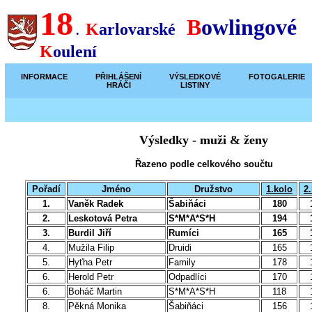
18
B
owlingové
K
arlovarské
.
K
oulení
INFORMACE
PŘIHLÁŠENÍ
VÝSLEDKOVÉ
FOTOGALERIE
HRÁČI
LISTINY
Výsledky - muži & ženy
Řazeno podle celkového součtu
Pořadí
Jméno
Družstvo
1.kolo
2
1.
Vaněk Radek
Šabiňáci
180
2.
Leskotová Petra
S*M*A*S*H
194
3.
Burdil Jiří
Rumíci
165
4.
Mužila Filip
Druidi
165
5.
Hyťha Petr
Family
178
6.
Herold Petr
Odpadlíci
170
6.
Boháč Martin
S*M*A*S*H
118
8.
Pěkná Monika
Šabiňáci
156