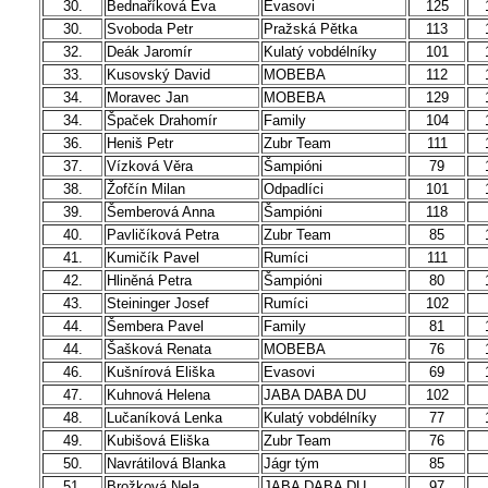
30.
Bednaříková Eva
Evasovi
125
30.
Svoboda Petr
Pražská Pětka
113
32.
Deák Jaromír
Kulatý vobdélníky
101
33.
Kusovský David
MOBEBA
112
34.
Moravec Jan
MOBEBA
129
34.
Špaček Drahomír
Family
104
36.
Heniš Petr
Zubr Team
111
37.
Vízková Věra
Šampióni
79
38.
Žofčín Milan
Odpadlíci
101
39.
Šemberová Anna
Šampióni
118
40.
Pavličíková Petra
Zubr Team
85
41.
Kumičík Pavel
Rumíci
111
42.
Hliněná Petra
Šampióni
80
43.
Steininger Josef
Rumíci
102
44.
Šembera Pavel
Family
81
44.
Šašková Renata
MOBEBA
76
46.
Kušnírová Eliška
Evasovi
69
47.
Kuhnová Helena
JABA DABA DU
102
48.
Lučaníková Lenka
Kulatý vobdélníky
77
49.
Kubišová Eliška
Zubr Team
76
50.
Navrátilová Blanka
Jágr tým
85
51.
Brožková Nela
JABA DABA DU
97