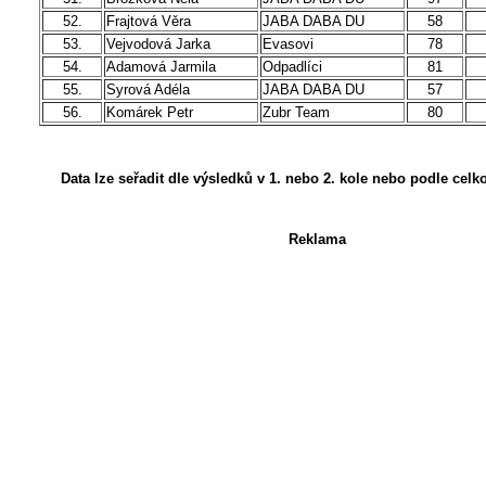
52.
Frajtová Věra
JABA DABA DU
58
53.
Vejvodová Jarka
Evasovi
78
54.
Adamová Jarmila
Odpadlíci
81
55.
Syrová Adéla
JABA DABA DU
57
56.
Komárek Petr
Zubr Team
80
Data lze seřadit dle výsledků v 1. nebo 2. kole nebo podle cel
Reklama